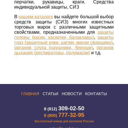
перчатки, рукавицы, краги. Средства
индивидуальной защиты, СИЗ
В
нашем каталоге
вы найдете большой выбор
средств защиты (СИЗ) многих известных
торговых марок с различными защитными
свойствами, предназначенными для
защиты
головы (каски, каскетки, балаклавы)
,
защиты
глаз (защитные очки, щитки, маски сварщика)
,
органов слуха (наушники, беруши)
,
органов
дыхания (респираторы, полумаски)
и т.д.
ГЛАВНАЯ
СТАТЬИ
НОВОСТИ
КОНТАКТЫ
309-02-50
8 (812)
777-32-95
8 (800)
Бесплатный номер для регионов России