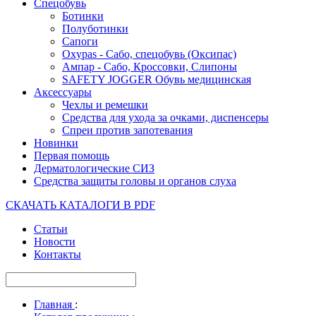
Спецобувь
Ботинки
Полуботинки
Сапоги
Oxypas - Сабо, спецобувь (Оксипас)
Ампар - Сабо, Кроссовки, Слипоны
SAFETY JOGGER Обувь медицинская
Аксессуары
Чехлы и ремешки
Средства для ухода за очками, диспенсеры
Спреи против запотевания
Новинки
Первая помощь
Дерматологические СИЗ
Средства защиты головы и органов слуха
СКАЧАТЬ КАТАЛОГИ В PDF
Статьи
Новости
Контакты
Главная
: