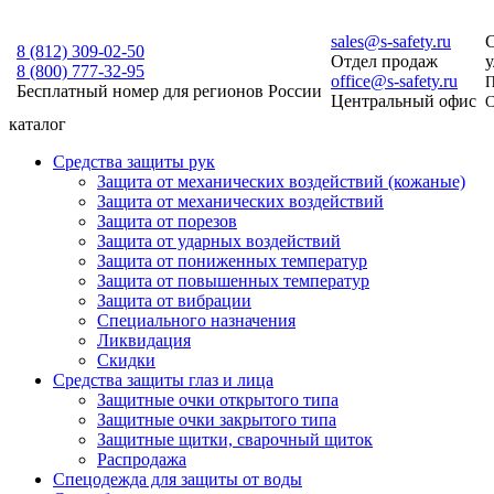
sales@s-safety.ru
С
8 (812)
309-02-50
Отдел продаж
у
8 (800)
777-32-95
office@s-safety.ru
П
Бесплатный номер для регионов России
Центральный офис
С
каталог
Средства защиты рук
Защита от механических воздействий (кожаные)
Защита от механических воздействий
Защита от порезов
Защита от ударных воздействий
Защита от пониженных температур
Защита от повышенных температур
Защита от вибрации
Специального назначения
Ликвидация
Скидки
Средства защиты глаз и лица
Защитные очки открытого типа
Защитные очки закрытого типа
Защитные щитки, сварочный щиток
Распродажа
Спецодежда для защиты от воды