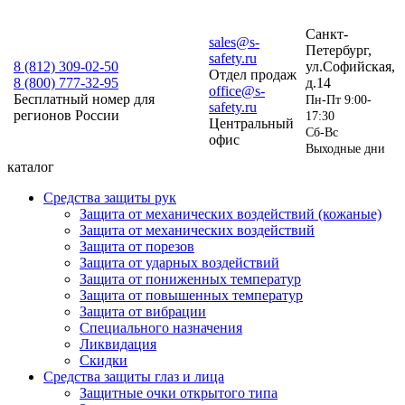
Санкт-
sales@s-
Петербург,
safety.ru
8 (812)
309-02-50
ул.Софийская,
Отдел продаж
8 (800)
777-32-95
д.14
office@s-
Бесплатный номер для
Пн-Пт 9:00-
safety.ru
регионов России
17:30
Центральный
Сб-Вс
офис
Выходные дни
каталог
Средства защиты рук
Защита от механических воздействий (кожаные)
Защита от механических воздействий
Защита от порезов
Защита от ударных воздействий
Защита от пониженных температур
Защита от повышенных температур
Защита от вибрации
Специального назначения
Ликвидация
Скидки
Средства защиты глаз и лица
Защитные очки открытого типа