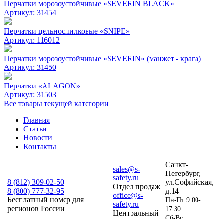
Перчатки морозоустойчивые «SEVERIN BLACK»
Артикул:
31454
Перчатки цельноспилковые «SNIPE»
Артикул:
116012
Перчатки морозоустойчивые «SEVERIN» (манжет - крага)
Артикул:
31450
Перчатки «ALAGON»
Артикул:
31503
Все товары текущей категории
Главная
Статьи
Новости
Контакты
Санкт-
sales@s-
Петербург,
safety.ru
8 (812)
309-02-50
ул.Софийская,
Отдел продаж
8 (800)
777-32-95
д.14
office@s-
Бесплатный номер для
Пн-Пт 9:00-
safety.ru
регионов России
17:30
Центральный
Сб-Вс