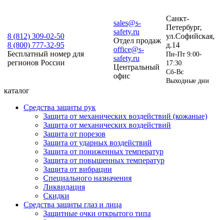
Санкт-
sales@s-
Петербург,
safety.ru
8 (812)
309-02-50
ул.Софийская,
Отдел продаж
8 (800)
777-32-95
д.14
office@s-
Бесплатный номер для
Пн-Пт 9:00-
safety.ru
регионов России
17:30
Центральный
Сб-Вс
офис
Выходные дни
каталог
Средства защиты рук
Защита от механических воздействий (кожаные)
Защита от механических воздействий
Защита от порезов
Защита от ударных воздействий
Защита от пониженных температур
Защита от повышенных температур
Защита от вибрации
Специального назначения
Ликвидация
Скидки
Средства защиты глаз и лица
Защитные очки открытого типа