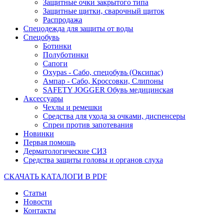
Защитные очки закрытого типа
Защитные щитки, сварочный щиток
Распродажа
Спецодежда для защиты от воды
Спецобувь
Ботинки
Полуботинки
Сапоги
Oxypas - Сабо, спецобувь (Оксипас)
Ампар - Сабо, Кроссовки, Слипоны
SAFETY JOGGER Обувь медицинская
Аксессуары
Чехлы и ремешки
Средства для ухода за очками, диспенсеры
Спреи против запотевания
Новинки
Первая помощь
Дерматологические СИЗ
Средства защиты головы и органов слуха
СКАЧАТЬ КАТАЛОГИ В PDF
Статьи
Новости
Контакты