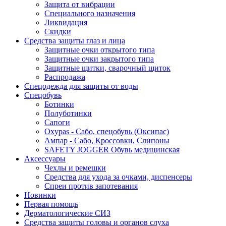
Защита от вибрации
Специального назначения
Ликвидация
Скидки
Средства защиты глаз и лица
Защитные очки открытого типа
Защитные очки закрытого типа
Защитные щитки, сварочный щиток
Распродажа
Спецодежда для защиты от воды
Спецобувь
Ботинки
Полуботинки
Сапоги
Oxypas - Сабо, спецобувь (Оксипас)
Ампар - Сабо, Кроссовки, Слипоны
SAFETY JOGGER Обувь медицинская
Аксессуары
Чехлы и ремешки
Средства для ухода за очками, диспенсеры
Спреи против запотевания
Новинки
Первая помощь
Дерматологические СИЗ
Средства защиты головы и органов слуха