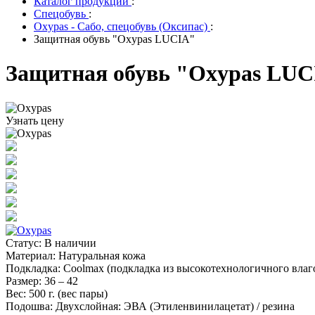
Каталог продукции
:
Спецобувь
:
Oxypas - Сабо, спецобувь (Оксипас)
:
Защитная обувь "Oxypas LUCIA"
Защитная обувь "Oxypas LU
Узнать цену
Статус
:
В наличии
Материал
:
Натуральная кожа
Подкладка
:
Coolmax (подкладка из высокотехнологичного вла
Размер
:
36 – 42
Вес
:
500 г. (вес пары)
Подошва
:
Двухслойная: ЭВА (Этиленвинилацетат) / резина