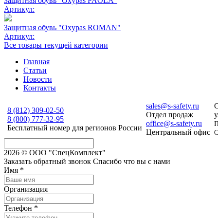
Защитная обувь "Oxypas PAOLA"
Артикул:
Защитная обувь "Oxypas ROMAN"
Артикул:
Все товары текущей категории
Главная
Статьи
Новости
Контакты
sales@s-safety.ru
С
8 (812)
309-02-50
Отдел продаж
у
8 (800)
777-32-95
office@s-safety.ru
П
Бесплатный номер для регионов России
Центральный офис
С
2026 © ООО "СпецКомплект"
Заказать обратный звонок
Спасибо что вы с нами
Имя
*
Организация
Телефон
*