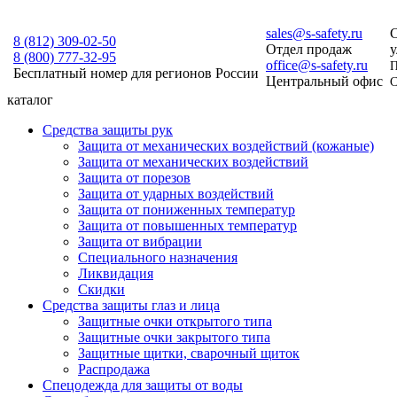
sales@s-safety.ru
С
8 (812)
309-02-50
Отдел продаж
у
8 (800)
777-32-95
office@s-safety.ru
П
Бесплатный номер для регионов России
Центральный офис
С
каталог
Средства защиты рук
Защита от механических воздействий (кожаные)
Защита от механических воздействий
Защита от порезов
Защита от ударных воздействий
Защита от пониженных температур
Защита от повышенных температур
Защита от вибрации
Специального назначения
Ликвидация
Скидки
Средства защиты глаз и лица
Защитные очки открытого типа
Защитные очки закрытого типа
Защитные щитки, сварочный щиток
Распродажа
Спецодежда для защиты от воды