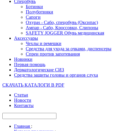
Спецобувь
Ботинки
Полуботинки
Сапоги
Oxypas - Сабо, спецобувь (Оксипас)
Ампар - Сабо, Кроссовки, Слипоны
SAFETY JOGGER Обувь медицинская
Аксессуары
Чехлы и ремешки
Средства для ухода за очками, диспенсеры
Спреи против запотевания
Новинки
Первая помощь
Дерматологические СИЗ
Средства защиты головы и органов слуха
СКАЧАТЬ КАТАЛОГИ В PDF
Статьи
Новости
Контакты
Главная
: