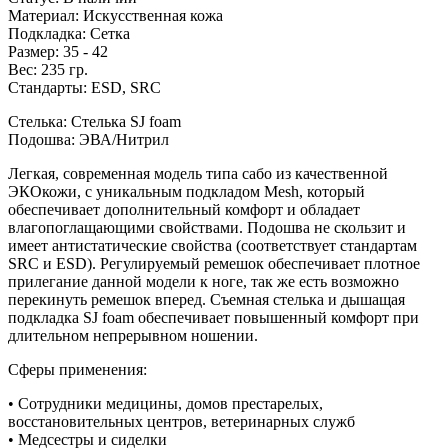
Материал
:
Искусственная кожа
Подкладка
:
Сетка
Размер
:
35 - 42
Вес
:
235 гр.
Стандарты
:
ESD, SRC
Стелька: Стелька SJ foam
Подошва: ЭВА/Нитрил
Легкая, современная модель типа сабо из качественной
ЭКОкожи, с уникальным подкладом Mesh, который
обеспечивает дополнительный комфорт и обладает
влагопоглащающими свойствами. Подошва не скользит и
имеет антистатические свойства (соответствует стандартам
SRC и ESD). Регулируемый ремешок обеспечивает плотное
прилегание данной модели к ноге, так же есть возможно
перекинуть ремешок вперед. Съемная стелька и дышащая
подкладка SJ foam обеспечивает повышенный комфорт при
длительном непрерывном ношении.
Сферы применения:
• Сотрудники медицины, домов престарелых,
восстановительных центров, ветеринарных служб
• Медсестры и сиделки