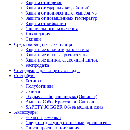
Защита от порезов
Защита от ударных воздействий
Защита от пониженных температур
Защита от повышенных температур
Защита от вибрации
Специального назначения
Ликвидация
Скидки
Средства защиты глаз и лица
Защитные очки открытого типа
Защитные очки закрытого типа
Защитные щитки, сварочный щиток
Распродажа
Спецодежда для защиты от воды
Спецобувь
Ботинки
Полуботинки
Сапоги
Oxypas - Сабо, спецобувь (Оксипас)
Ампар - Сабо, Кроссовки, Слипоны
SAFETY JOGGER Обувь медицинская
Аксессуары
Чехлы и ремешки
Средства для ухода за очками, диспенсеры
Спреи против запотевания