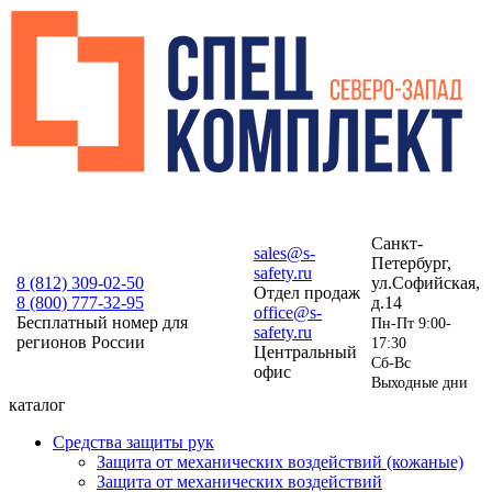
Санкт-
sales@s-
Петербург,
safety.ru
8 (812)
309-02-50
ул.Софийская,
Отдел продаж
8 (800)
777-32-95
д.14
office@s-
Бесплатный номер для
Пн-Пт 9:00-
safety.ru
регионов России
17:30
Центральный
Сб-Вс
офис
Выходные дни
каталог
Средства защиты рук
Защита от механических воздействий (кожаные)
Защита от механических воздействий