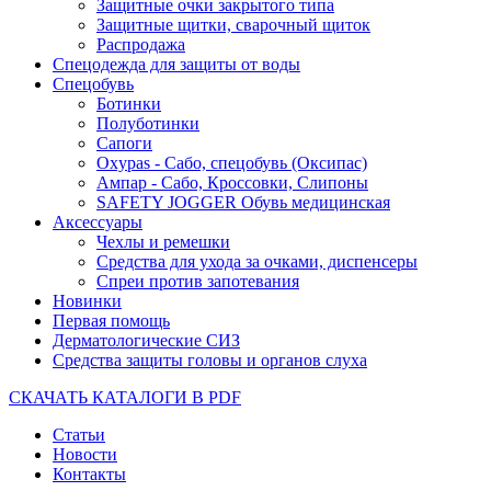
Защитные очки закрытого типа
Защитные щитки, сварочный щиток
Распродажа
Спецодежда для защиты от воды
Спецобувь
Ботинки
Полуботинки
Сапоги
Oxypas - Сабо, спецобувь (Оксипас)
Ампар - Сабо, Кроссовки, Слипоны
SAFETY JOGGER Обувь медицинская
Аксессуары
Чехлы и ремешки
Средства для ухода за очками, диспенсеры
Спреи против запотевания
Новинки
Первая помощь
Дерматологические СИЗ
Средства защиты головы и органов слуха
СКАЧАТЬ КАТАЛОГИ В PDF
Статьи
Новости
Контакты