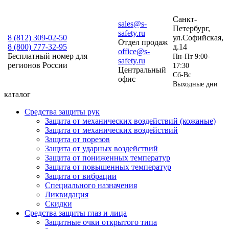
Санкт-
sales@s-
Петербург,
safety.ru
8 (812)
309-02-50
ул.Софийская,
Отдел продаж
8 (800)
777-32-95
д.14
office@s-
Бесплатный номер для
Пн-Пт 9:00-
safety.ru
регионов России
17:30
Центральный
Сб-Вс
офис
Выходные дни
каталог
Средства защиты рук
Защита от механических воздействий (кожаные)
Защита от механических воздействий
Защита от порезов
Защита от ударных воздействий
Защита от пониженных температур
Защита от повышенных температур
Защита от вибрации
Специального назначения
Ликвидация
Скидки
Средства защиты глаз и лица
Защитные очки открытого типа