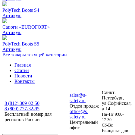
PolyTech Boots S4
Артикул:
Сапоги «EUROFORT»
Артикул:
PolyTech Boots S5
Артикул:
Все товары текущей категории
Главная
Статьи
Новости
Контакты
Санкт-
sales@s-
Петербург,
safety.ru
8 (812)
309-02-50
ул.Софийская,
Отдел продаж
8 (800)
777-32-95
д.14
office@s-
Бесплатный номер для
Пн-Пт 9:00-
safety.ru
регионов России
17:30
Центральный
Сб-Вс
офис
Выходные дни