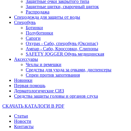
Защитные очки закрытого типа
Защитные щитки, сварочный щиток
Распродажа
Спецодежда для защиты от воды
Спецобувь
Ботинки
Полуботинки
Сапоги
Oxypas - Сабо, спецобувь (Оксипас)
Ампар - Сабо, Кроссовки, Слипоны
SAFETY JOGGER Обувь медицинская
Аксессуары
Чехлы и ремешки
Средства для ухода за очками, диспенсеры
Спреи против запотевания
Новинки
Первая помощь
Дерматологические СИЗ
Средства защиты головы и органов слуха
СКАЧАТЬ КАТАЛОГИ В PDF
Статьи
Новости
Контакты