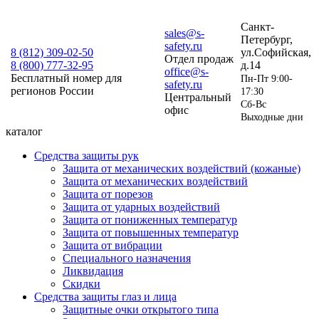
Санкт-
sales@s-
Петербург,
safety.ru
8 (812)
309-02-50
ул.Софийская,
Отдел продаж
8 (800)
777-32-95
д.14
office@s-
Бесплатный номер для
Пн-Пт 9:00-
safety.ru
регионов России
17:30
Центральный
Сб-Вс
офис
Выходные дни
каталог
Средства защиты рук
Защита от механических воздействий (кожаные)
Защита от механических воздействий
Защита от порезов
Защита от ударных воздействий
Защита от пониженных температур
Защита от повышенных температур
Защита от вибрации
Специального назначения
Ликвидация
Скидки
Средства защиты глаз и лица
Защитные очки открытого типа