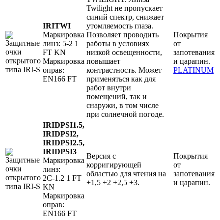
Twilight не пропускает
синий спектр, снижает
IRITWI
утомляемость глаза.
Маркировка
Позволяет проводить
Покрытия
линз: 5-2 1
работы в условиях
от
FT KN
низкой освещенности,
запотевания
Маркировка
повышает
и царапин.
оправ:
контрастность. Может
PLATINUM
EN166 FT
применяться как для
работ внутри
помещений, так и
снаружи, в том числе
при солнечной погоде.
IRIDPSI1.5,
IRIDPSI2,
IRIDPSI2.5,
IRIDPSI3
Версия с
Покрытия
Маркировка
корригирующей
от
линз:
областью для чтения на
запотевания
2C-1.2 1 FT
+1,5 +2 +2,5 +3.
и царапин.
KN
Маркировка
оправ:
EN166 FT