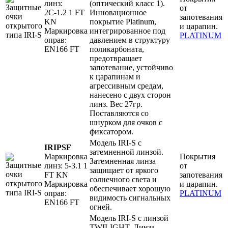
линз:
(оптический класс 1).
от
2С-1.2 1 FT
Инновационное
запотевания
KN
покрытие Platinum,
и царапин.
Маркировка
интегрированное под
PLATINUM
оправ:
давлением в структуру
EN166 FT
поликарбоната,
предотвращает
запотевание, устойчиво
к царапинам и
агрессивным средам,
нанесено с двух сторон
линз. Вес 27гр.
Поставляются со
шнурком для очков с
фиксатором.
Модель IRI-S с
IRIPSF
затемненной линзой.
Маркировка
Покрытия
Затемненная линза
линз: 5-3.1 1
от
защищает от яркого
FT KN
запотевания
солнечного света и
Маркировка
и царапин.
обеспечивает хорошую
оправ:
PLATINUM
видимость сигнальных
EN166 FT
огней.
Модель IRI-S с линзой
TWILIGHT. Линза