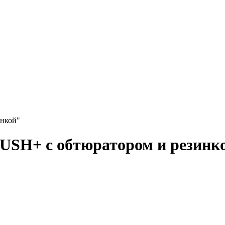
инкой"
USH+ с обтюратором и резинк