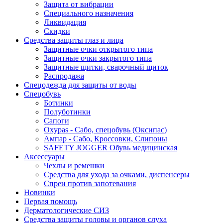
Защита от вибрации
Специального назначения
Ликвидация
Скидки
Средства защиты глаз и лица
Защитные очки открытого типа
Защитные очки закрытого типа
Защитные щитки, сварочный щиток
Распродажа
Спецодежда для защиты от воды
Спецобувь
Ботинки
Полуботинки
Сапоги
Oxypas - Сабо, спецобувь (Оксипас)
Ампар - Сабо, Кроссовки, Слипоны
SAFETY JOGGER Обувь медицинская
Аксессуары
Чехлы и ремешки
Средства для ухода за очками, диспенсеры
Спреи против запотевания
Новинки
Первая помощь
Дерматологические СИЗ
Средства защиты головы и органов слуха