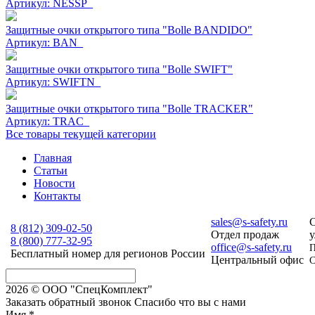
Артикул:
NESSP_
Защитные очки открытого типа "Bolle BANDIDO"
Артикул:
BAN_
Защитные очки открытого типа "Bolle SWIFT"
Артикул:
SWIFTN_
Защитные очки открытого типа "Bolle TRACKER"
Артикул:
TRAC_
Все товары текущей категории
Главная
Статьи
Новости
Контакты
sales@s-safety.ru
С
8 (812)
309-02-50
Отдел продаж
у
8 (800)
777-32-95
office@s-safety.ru
П
Бесплатный номер для регионов России
Центральный офис
С
2026 © ООО "СпецКомплект"
Заказать обратный звонок
Спасибо что вы с нами
Имя
*