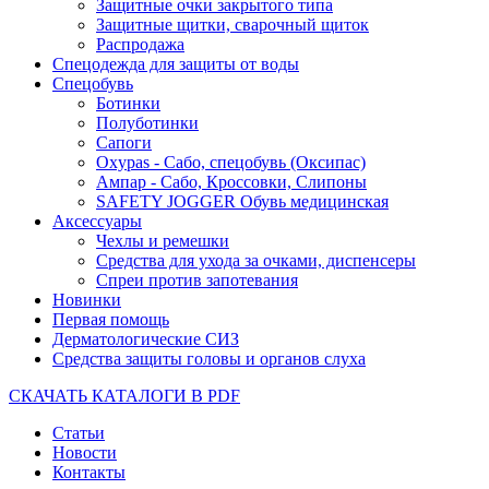
Защитные очки закрытого типа
Защитные щитки, сварочный щиток
Распродажа
Спецодежда для защиты от воды
Спецобувь
Ботинки
Полуботинки
Сапоги
Oxypas - Сабо, спецобувь (Оксипас)
Ампар - Сабо, Кроссовки, Слипоны
SAFETY JOGGER Обувь медицинская
Аксессуары
Чехлы и ремешки
Средства для ухода за очками, диспенсеры
Спреи против запотевания
Новинки
Первая помощь
Дерматологические СИЗ
Средства защиты головы и органов слуха
СКАЧАТЬ КАТАЛОГИ В PDF
Статьи
Новости
Контакты