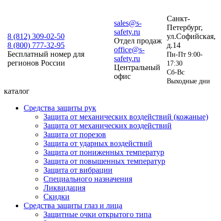
Санкт-
sales@s-
Петербург,
safety.ru
8 (812)
309-02-50
ул.Софийская,
Отдел продаж
8 (800)
777-32-95
д.14
office@s-
Бесплатный номер для
Пн-Пт 9:00-
safety.ru
регионов России
17:30
Центральный
Сб-Вс
офис
Выходные дни
каталог
Средства защиты рук
Защита от механических воздействий (кожаные)
Защита от механических воздействий
Защита от порезов
Защита от ударных воздействий
Защита от пониженных температур
Защита от повышенных температур
Защита от вибрации
Специального назначения
Ликвидация
Скидки
Средства защиты глаз и лица
Защитные очки открытого типа