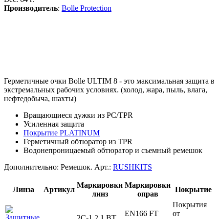
Производитель
:
Bolle Protection
Герметичные очки Bolle ULTIM 8 - это максимальная защита в
экстремальных рабочих условиях. (холод, жара, пыль, влага,
нефтедобыча, шахты)
Вращающиеся дужки из PC/TPR
Усиленная защита
Покрытие PLATINUM
Герметичный обтюратор из TPR
Водонепроницаемый обтюратор и съемный ремешок
Дополнительно: Ремешок. Арт.:
RUSHKITS
Маркировки
Маркировки
Линза
Артикул
Покрытие
линз
оправ
Покрытия
EN166 FT
от
2C-1,2 1 BT