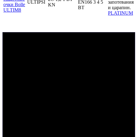
ULTIPSI
EN166 3 4 5
запотевания
KN
BT
и царапин.
PLATINUM